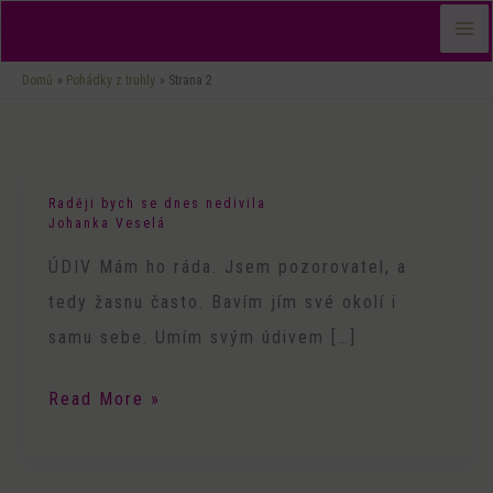
Přeskočit
Johanka VESELÁ
na
Domů
Pohádky z truhly
Strana 2
obsah
Raději bych se dnes nedivila
Raději
Johanka Veselá
bych
ÚDIV Mám ho ráda. Jsem pozorovatel, a
se
tedy žasnu často. Bavím jím své okolí i
dnes
samu sebe. Umím svým údivem […]
nedivila
Read More »