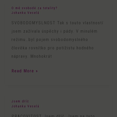
O mé svobodě za totality?
O
Johanka Veselá
mé
SVOBODOMYSLNOST Tak s touto vlastností
svobodě
jsem zažívala úspěchy i pády. V minulém
za
režimu…byl pojem svobodomyslného
totality?
člověka rovnítko pro potížistu hodného
nápravy. Mnohokrát
Read More »
Jsem dříč
Jsem
Johanka Veselá
dříč
PRACOVITOST Jsem dříč. Jsem na tuto