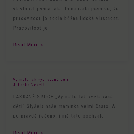
vlastnost pyšná, ale…Domnívala jsem se, že
pracovitost je zcela běžná lidská vlastnost.
Pracovitost je
Read More »
Vy máte tak vychované děti
Vy
Johanka Veselá
máte
LASKAVÉ SRDCE „Vy máte tak vychované
tak
děti“ Slyšela naše maminka velmi často. A
vychované
po pravdě řečeno, i mě tato pochvala
děti
Read More »